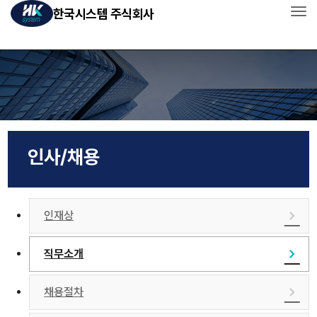
한국시스템 주식회사
Tog
회사소개
사업소개
자재소개
인사/채용
인사/채용
고객센터
인재상
직무소개
채용절차